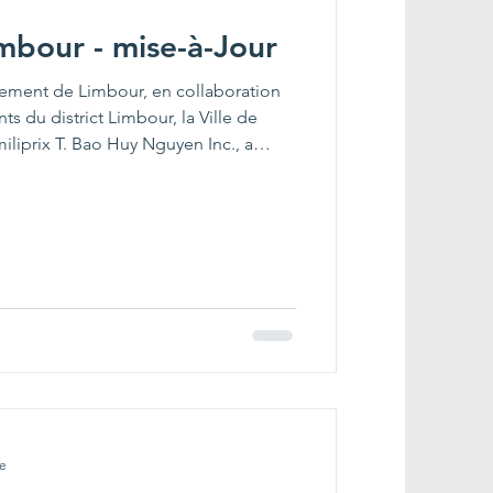
imbour - mise-à-Jour
nement de Limbour, en collaboration
ts du district Limbour, la Ville de
iliprix T. Bao Huy Nguyen Inc., a
emaines à la création de trois prés
 Cette initiative vise à restaurer
ndigènes et à soutenir la biodiversité
es ont été produites par des bénévoles
re