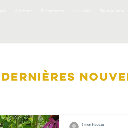
agir
À propos
Évènements
Nouvelles
Nous joindre
 dernières nouve
Simon Nadeau