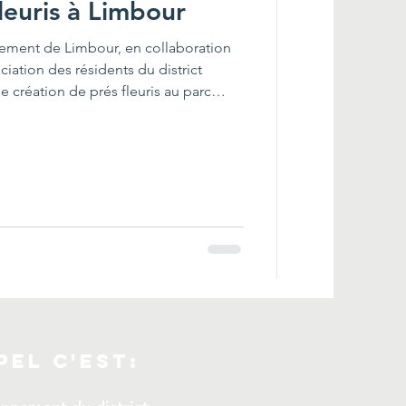
leuris à Limbour
nement de Limbour, en collaboration
ciation des résidents du district
 création de prés fleuris au parc
e Loutre à Gatineau. Ce projet vise à
e et à soutenir la biodiversité locale.
PEL c'est: