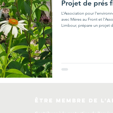
Projet de prés f
L’Association pour l’environ
avec Mères au Front et l’Asso
Limbour, prépare un projet de
René-Lévesque et sur la rue L
restaurer l’habitat du monarqu
🔸 Choix des sites : Pertinence écologique et leur accessibilité.🔸
Actions prévues : Retrait de la pelouse, amélioration du sol,
ensemencement et pla
être membre de l'A