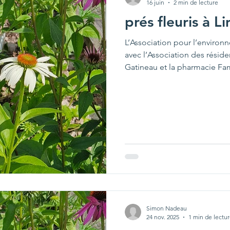
16 juin
2 min de lecture
prés fleuris à L
L’Association pour l’environ
avec l’Association des résiden
Gatineau et la pharmacie Fam
procédé dans les dernières s
fleuris au parc René-Lévesque.
l’habitat des pollinisateurs i
locale. Les plantules utilisé
en utilisant des grain
Simon Nadeau
24 nov. 2025
1 min de lectu