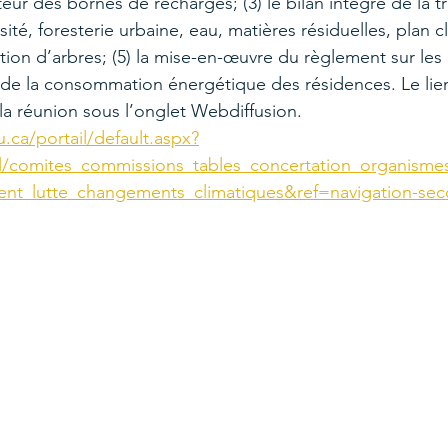
ecteur des bornes de recharges; (3) le bilan intégré de la tr
té, foresterie urbaine, eau, matières résiduelles, plan cli
n d’arbres; (5) la mise-en-œuvre du règlement sur les p
 de la consommation énergétique des résidences. Le lien
la réunion sous l’onglet Webdiffusion. 
.ca/portail/default.aspx?
l/comites_commissions_tables_concertation_organisme
nt_lutte_changements_climatiques&ref=navigation-sec