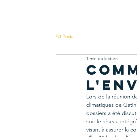
L'APEL
Accueil
À nous d'
All Posts
1 min de lecture
Comm
l'en
Lors de la réunion d
climatiques de Gatine
dossiers a été discut
soit le réseau intég
visant à assurer la c