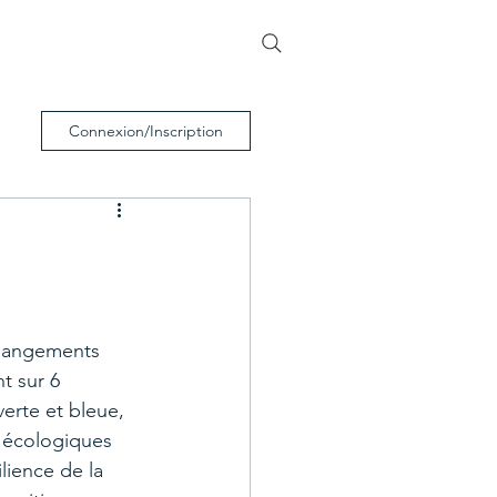
Devenir membre
Connexion/Inscription
changements 
t sur 6 
verte et bleue, 
s écologiques 
lience de la 