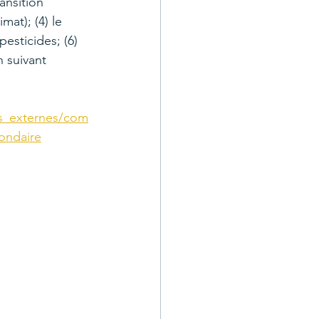
ansition 
mat); (4) le 
esticides; (6) 
 suivant 
s_externes/com
ondaire