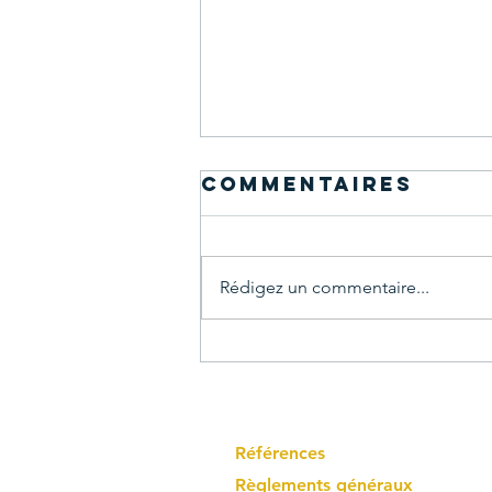
Commentaires
Rédigez un commentaire...
prés fleuris à
Limbour - mise-
à-Jour
Références
Règlements généraux