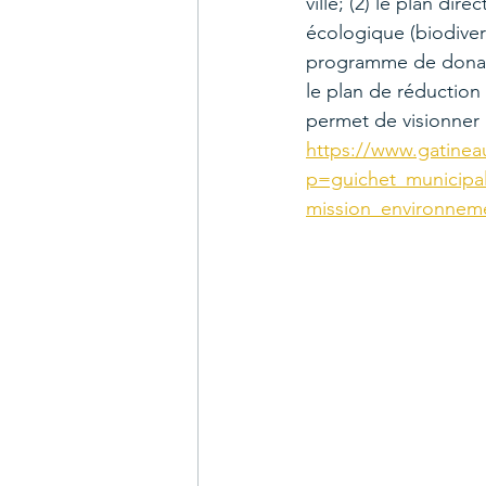
ville; (2) le plan dir
écologique (biodiversi
programme de donatio
le plan de réduction
permet de visionner 
https://www.gatineau
p=guichet_municipa
mission_environneme