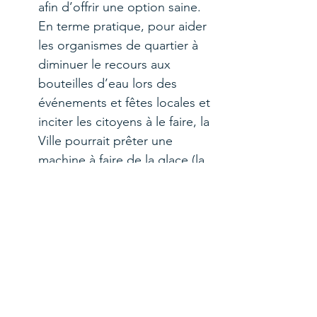
afin d’offrir une option saine. 
En terme pratique, pour aider 
les organismes de quartier à 
diminuer le recours aux 
bouteilles d’eau lors des 
événements et fêtes locales et 
inciter les citoyens à le faire, la 
Ville pourrait prêter une 
machine à faire de la glace (la 
Ville fournit d’autres 
équipements comme des 
tables, des bacs de recyclage 
etc.) car l’eau du robinet d’un 
centre communautaire, l’été, 
n’est pas froide.
Fasse la promotion
 de sa 
nouvelle politique auprès du 